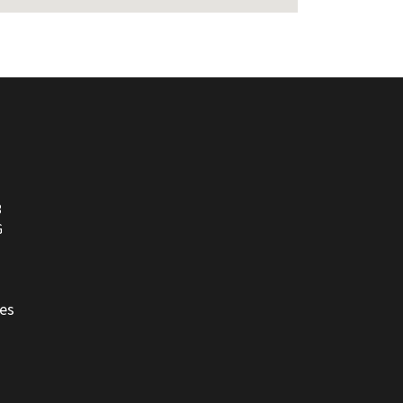
3
G
es