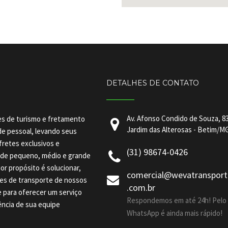
DETALHES DE CONTATO
Av. Afonso Condido de Souza, 8
s de turismo e fretamento
Jardim das Alterosas - Betim/M
de pessoal, levando seus
fretes exclusivos e
(31) 98674-0426
s de pequeno, médio e grande
r propósito é solucionar,
comercial@wevatransport
des de transporte de nossos
.com.br
e para oferecer um serviço
Respondemos em até 24h! Pelo
iência de sua equipe
WhatsApp é ainda mais rápido!